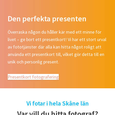
Den perfekta presenten
Överraska någon du håller kär med ett minne för
livet – ge bort ett presentkort! Vi har ett stort urval
av fototjänster där alla kan hitta något roligt att
använda ett presentkort till, vilket gör detta till en
unik och personlig present.
Presentkort fotografering
Vi fotar i hela Skåne län
Var vill du hitta fotograf?