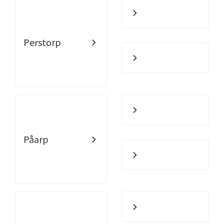
Perstorp
Påarp