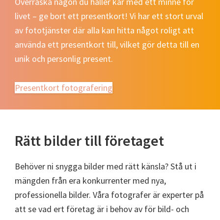
Överraska någon du håller kär med ett minne för
livet – ge bort ett presentkort! Vi har ett stort urval
av fototjänster där alla kan hitta något roligt att
använda ett presentkort till, vilket gör detta till en
unik och personlig present.
Presentkort fotografering
Rätt bilder till företaget
Behöver ni snygga bilder med rätt känsla? Stå ut i
mängden från era konkurrenter med nya,
professionella bilder. Våra fotografer är experter på
att se vad ert företag är i behov av för bild- och