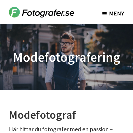
Hoppa
Hoppa
till
till
MENY
Fotografer.se
huvudinnehåll
sidfot
Modefotografering
Modefotograf
Här hittar du fotografer med en passion –