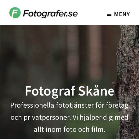
Hoppa
Hoppa
till
till
MENY
Fotografer.se
huvudinnehåll
sidfot
Fotograf Skåne
Professionella fototjänster för företag
och privatpersoner. Vi hjälper dig med
allt inom foto och film.