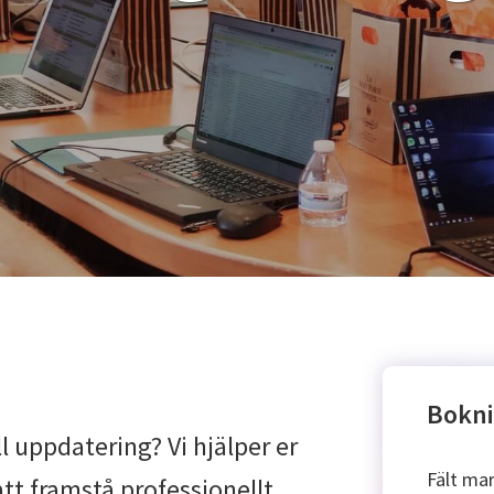
Bokni
l uppdatering? Vi hjälper er
Fält ma
tt framstå professionellt