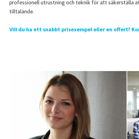
professionell utrustning och teknik för att säkerställa at
tilltalande.
Vill du ha ett snabbt prisexempel eller en offert? K