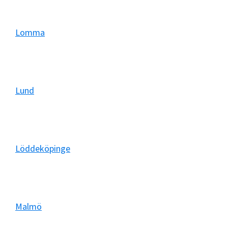
Lomma
Lund
Löddeköpinge
Malmö