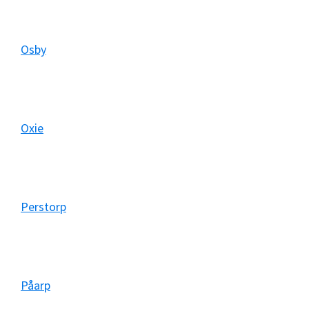
Osby
Oxie
Perstorp
Påarp