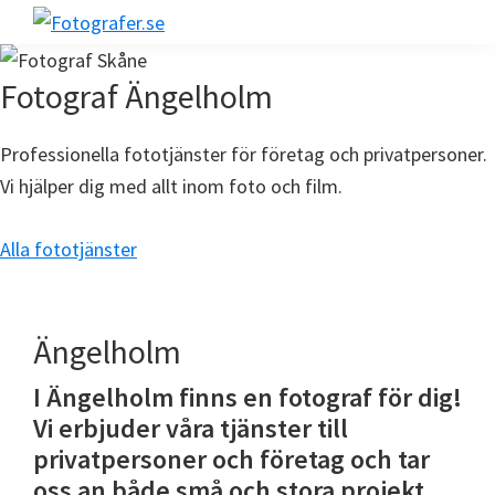
Hoppa
Hoppa
Hoppa
till
till
till
Fotografer.se
huvudnavigering
huvudinnehåll
sidfot
Fotograf Ängelholm
Professionella fototjänster för företag och privatpersoner.
Vi hjälper dig med allt inom foto och film.
Alla fototjänster
Ängelholm
I Ängelholm finns en fotograf för dig!
Vi erbjuder våra tjänster till
privatpersoner och företag och tar
oss an både små och stora projekt.