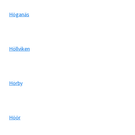
Höganäs
Höllviken
Hörby
Höör