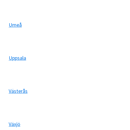
Umeå
Uppsala
Västerås
Växjö