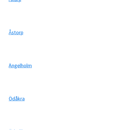
Åstorp
Ängelholm
Ödåkra