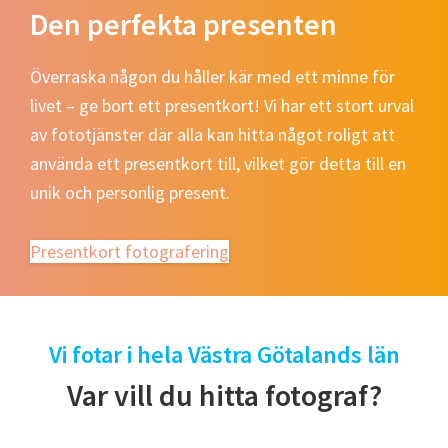
Den perfekta presenten
Överraska någon du håller kär med ett minne för
livet – ge bort ett presentkort! Vi har ett stort urval
av fototjänster där alla kan hitta något roligt att
använda ett presentkort till, vilket gör detta till en
unik och personlig present.
Presentkort fotografering
Vi fotar i hela Västra Götalands län
Var vill du hitta fotograf?