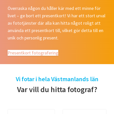
Överraska någon du håller kär med ett minne för
livet – ge bort ett presentkort! Vi har ett stort urval
av fototjänster där alla kan hitta något roligt att
använda ett presentkort till, vilket gör detta till en
unik och personlig present.
Presentkort fotografering
Vi fotar i hela Västmanlands län
Var vill du hitta fotograf?