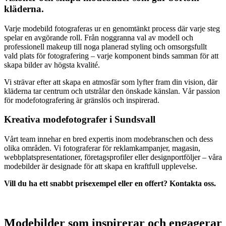
kläderna.
Varje modebild fotograferas ur en genomtänkt process där varje steg
spelar en avgörande roll. Från noggranna val av modell och
professionell makeup till noga planerad styling och omsorgsfullt
vald plats för fotografering – varje komponent binds samman för att
skapa bilder av högsta kvalité.
Vi strävar efter att skapa en atmosfär som lyfter fram din vision, där
kläderna tar centrum och utstrålar den önskade känslan. Vår passion
för modefotografering är gränslös och inspirerad.
Kreativa modefotografer i Sundsvall
Vårt team innehar en bred expertis inom modebranschen och dess
olika områden. Vi fotograferar för reklamkampanjer, magasin,
webbplatspresentationer, företagsprofiler eller designportföljer – våra
modebilder är designade för att skapa en kraftfull upplevelse.
Vill du ha ett snabbt prisexempel eller en offert? Kontakta oss.
Modebilder som inspirerar och engagerar