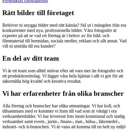
Presentkort fotografering
Rätt bilder till företaget
Behöver ni snygga bilder med rätt känsla? Stå ut i mängden från era
konkurrenter med nya, professionella bilder. Våra fotografer är
experter på att se vad ert företag är i behov av för bild- och
filmmaterial till hemsidan, sociala medier, reklam och allt annat. Vad
vill ni utstråla till era kunder?
En del av ditt team
Vi är ett team som alltid strävar efter att vara mer än fotografer och
ett produktionsbolag. Vi lägger våra hela hjärtan i allt vi gör för att
säkerställa hög kvalité och kreativa resultat.
Vi har erfarenheter från olika branscher
Alla företag och branscher har olika utmaningar. Vi har koll, och
tillsammans med er kommer vi fram till vad som är viktigt i era
verksamhetsbilder. Vi har levererat foto inom kommunal och statlig
verksamhet samt event-, jurist-, finans-, mat-, hälsa-, läkemedel-,
industri- och it-branschen. Vi är vana att komma till en helt ny miljö