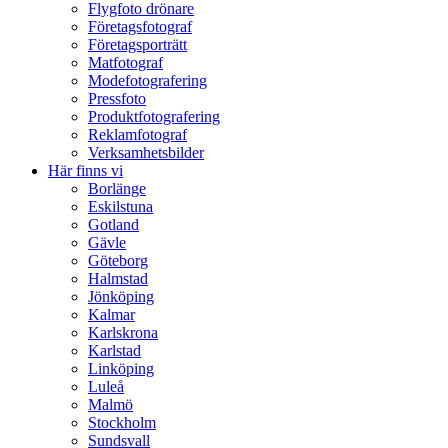
Flygfoto drönare
Företagsfotograf
Företagsporträtt
Matfotograf
Modefotografering
Pressfoto
Produktfotografering
Reklamfotograf
Verksamhetsbilder
Här finns vi
Borlänge
Eskilstuna
Gotland
Gävle
Göteborg
Halmstad
Jönköping
Kalmar
Karlskrona
Karlstad
Linköping
Luleå
Malmö
Stockholm
Sundsvall