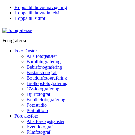
Hoppa till huvudnavigering
Hoppa till huvudinnehåll
Hoppa till sidfot
Fotografer.se
Fototjänster
Alla fototjänster
Barnfotografering
Bebisfotografering
Bostadsfotograf
Boudoirfotografering
Bröllopsfotografering
CV-fotografering
Djurfotograf
Familjefotografering
Fotostudio
Porträttfoto
Företagsfoto
Alla företagstjänster
Eventfotograf
Filmfotograf