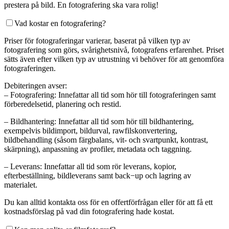
prestera på bild. En fotografering ska vara rolig!
Vad kostar en fotografering?
Priser för fotograferingar varierar, baserat på vilken typ av
fotografering som görs, svårighetsnivå, fotografens erfarenhet. Priset
sätts även efter vilken typ av utrustning vi behöver för att genomföra
fotograferingen.
Debiteringen avser:
– Fotografering: Innefattar all tid som hör till fotograferingen samt
förberedelsetid, planering och restid.
– Bildhantering: Innefattar all tid som hör till bildhantering,
exempelvis bildimport, bildurval, rawfilskonvertering,
bildbehandling (såsom färgbalans, vit- och svartpunkt, kontrast,
skärpning), anpassning av profiler, metadata och taggning.
– Leverans: Innefattar all tid som rör leverans, kopior,
efterbeställning, bildleverans samt back−up och lagring av
materialet.
Du kan alltid kontakta oss för en offertförfrågan eller för att få ett
kostnadsförslag på vad din fotografering hade kostat.