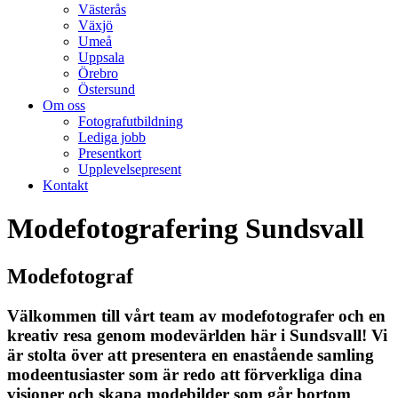
Västerås
Växjö
Umeå
Uppsala
Örebro
Östersund
Om oss
Fotografutbildning
Lediga jobb
Presentkort
Upplevelsepresent
Kontakt
Modefotografering Sundsvall
Modefotograf
Välkommen till vårt team av modefotografer och en
kreativ resa genom modevärlden här i Sundsvall! Vi
är stolta över att presentera en enastående samling
modeentusiaster som är redo att förverkliga dina
visioner och skapa modebilder som går bortom