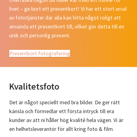
livet – ge bort ett presentkort! Vi har ett stort urval
av fototjänster där alla kan hitta något roligt att
använda ett presentkort till, vilket gör detta till en
unik och personlig present.
Presentkort fotografering
Kvalitetsfoto
Det är något speciellt med bra bilder. De ger rätt
känsla och förmedlar ett första intryck till era
kunder av att ni håller hög kvalité hela vägen. Vi är
en helhetsleverantör för allt kring foto & film.