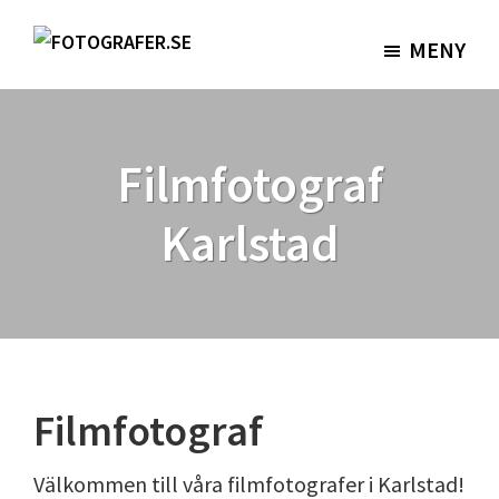
Hoppa
Hoppa
till
till
MENY
Fotografer.se
huvudinnehåll
sidfot
Filmfotograf
Karlstad
Filmfotograf
Välkommen till våra filmfotografer i Karlstad!