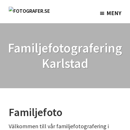
Hoppa
Hoppa
till
till
MENY
Fotografer.se
huvudinnehåll
sidfot
Familjefotografering
Karlstad
Familjefoto
Välkommen till vår familjefotografering i