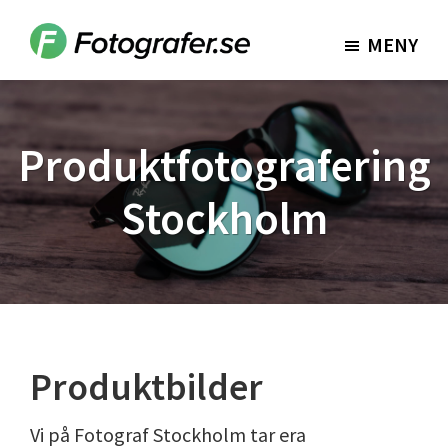
Hoppa
Hoppa
till
till
MENY
Fotografer.se
huvudinnehåll
sidfot
Produktfotografering
Stockholm
Produktbilder
Vi på Fotograf Stockholm tar era