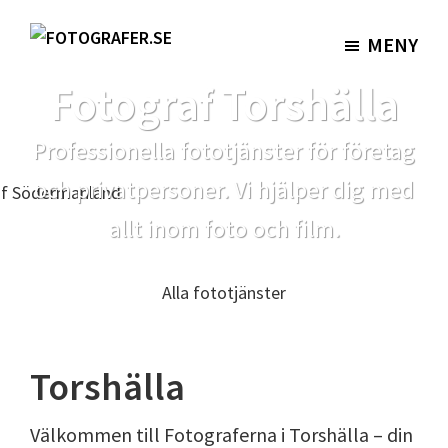
Hoppa
Hoppa
till
till
MENY
Fotografer.se
huvudinnehåll
sidfot
Fotograf Torshälla
Professionella fototjänster för företag
och privatpersoner. Vi hjälper dig med
allt inom foto och film.
Alla fototjänster
Torshälla
Välkommen till Fotograferna i Torshälla – din