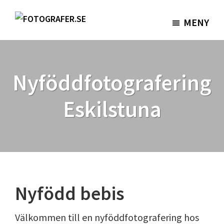
Hoppa
Hoppa
till
till
MENY
Fotografer.se
huvudinnehåll
sidfot
Nyföddfotografering
Eskilstuna
Nyfödd bebis
Välkommen till en nyföddfotografering hos