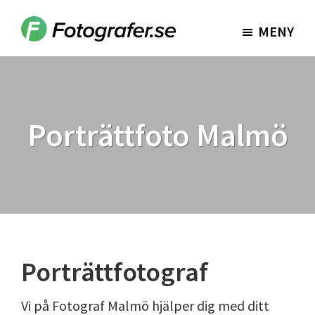
Hoppa
Hoppa
till
till
MENY
Fotografer.se
huvudinnehåll
sidfot
Porträttfoto Malmö
Porträttfotograf
Vi på Fotograf Malmö hjälper dig med ditt