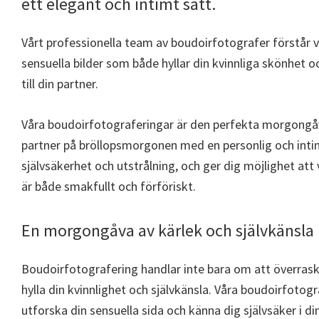
ett elegant och intimt sätt.
Vårt professionella team av boudoirfotografer förstår 
sensuella bilder som både hyllar din kvinnliga skönhet
till din partner.
Våra boudoirfotograferingar är den perfekta morgongåva
partner på bröllopsmorgonen med en personlig och intim
självsäkerhet och utstrålning, och ger dig möjlighet att
är både smakfullt och förföriskt.
En morgongåva av kärlek och självkänsla
Boudoirfotografering handlar inte bara om att överras
hylla din kvinnlighet och självkänsla. Våra boudoirfotogr
utforska din sensuella sida och känna dig självsäker i di