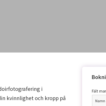
Bokni
doirfotografering i
Fält ma
din kvinnlighet och kropp på