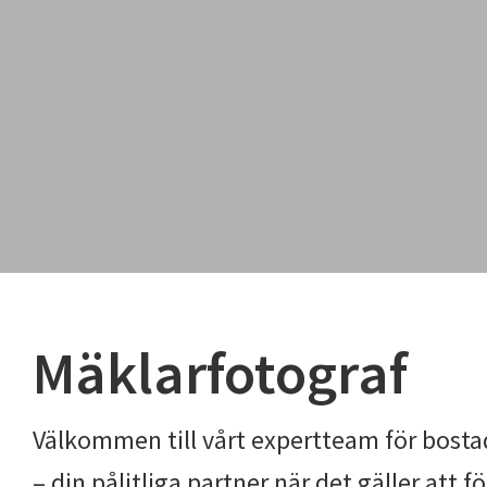
Mäklarfotograf
Välkommen till vårt expertteam för bosta
– din pålitliga partner när det gäller att f