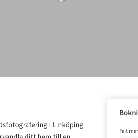
Bokni
dsfotografering i Linköping
Fält ma
örvandla ditt hem till en