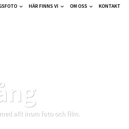
GSFOTO
HÄR FINNS VI
OM OSS
KONTAKT
pång
 med allt inom foto och film.