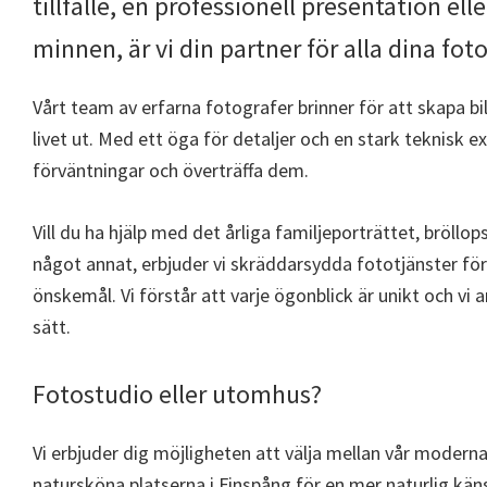
tillfälle, en professionell presentation el
minnen, är vi din partner för alla dina fo
Vårt team av erfarna fotografer brinner för att skapa bi
livet ut. Med ett öga för detaljer och en stark teknisk ex
förväntningar och överträffa dem.
Vill du ha hjälp med det årliga familjeporträttet, bröllop
något annat, erbjuder vi skräddarsydda fototjänster fö
önskemål. Vi förstår att varje ögonblick är unikt och vi 
sätt.
Fotostudio eller utomhus?
Vi erbjuder dig möjligheten att välja mellan vår moderna
natursköna platserna i Finspång för en mer naturlig käns