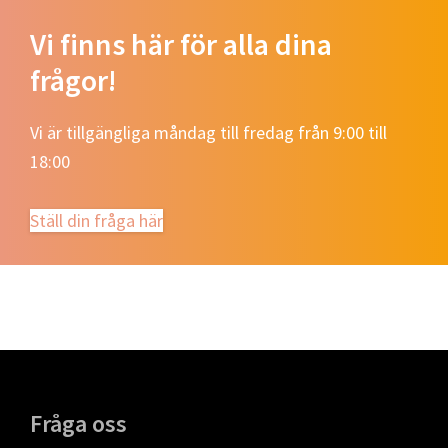
Vi finns här för alla dina
frågor!
Vi är tillgängliga måndag till fredag ​​från 9:00 till
18:00
Ställ din fråga här
Footer
Fråga oss