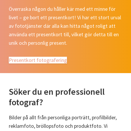
Överraska någon du håller kär med ett minne för
livet – ge bort ett presentkort! Vi har ett stort urval
av fototjänster där alla kan hitta något roligt att
använda ett presentkort till, vilket gör detta till en
unik och personlig present.
Presentkort fotografering
Söker du en professionell
fotograf?
Bilder på allt från personliga porträtt, profilbilder,
reklamfoto, bröllopsfoto och produktfoto. Vi