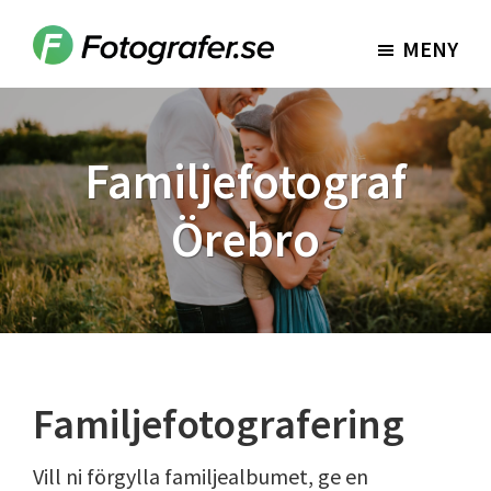
Hoppa
Hoppa
till
till
MENY
Fotografer.se
huvudinnehåll
sidfot
Familjefotograf
Örebro
Familjefotografering
Vill ni förgylla familjealbumet, ge en