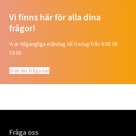
Vi finns här för alla dina
frågor!
Vi är tillgängliga måndag till fredag ​​från 9:00 till
18:00
Ställ din fråga här
Footer
Fråga oss