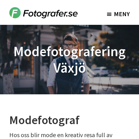
Hoppa
Hoppa
till
till
MENY
Fotografer.se
huvudinnehåll
sidfot
Modefotografering
Växjö
Modefotograf
Hos oss blir mode en kreativ resa full av