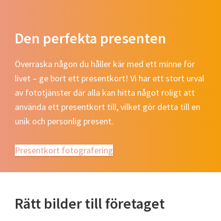
Den perfekta presenten
Överraska någon du håller kär med ett minne för
livet – ge bort ett presentkort! Vi har ett stort urval
av fototjänster där alla kan hitta något roligt att
använda ett presentkort till, vilket gör detta till en
unik och personlig present.
Presentkort fotografering
Rätt bilder till företaget