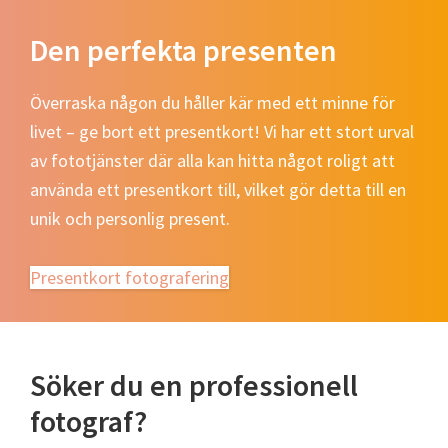
Den perfekta presenten
Överraska någon du håller kär med ett minne för
livet – ge bort ett presentkort! Vi har ett stort urval
av fototjänster där alla kan hitta något roligt att
använda ett presentkort till, vilket gör detta till en
unik och personlig present.
Presentkort fotografering
Söker du en professionell
fotograf?