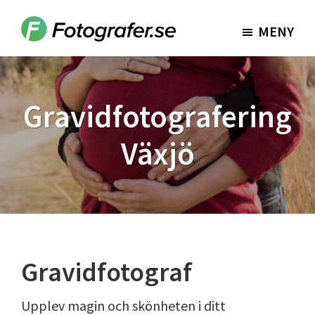
Hoppa
Hoppa
till
till
MENY
Fotografer.se
huvudinnehåll
sidfot
Gravidfotografering
Växjö
Gravidfotograf
Upplev magin och skönheten i ditt