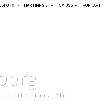
GSFOTO
HÄR FINNS VI
OM OSS
KONTAKT
berg
 med allt inom foto och film.