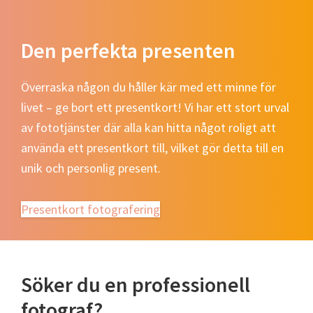
Den perfekta presenten
Överraska någon du håller kär med ett minne för
livet – ge bort ett presentkort! Vi har ett stort urval
av fototjänster där alla kan hitta något roligt att
använda ett presentkort till, vilket gör detta till en
unik och personlig present.
Presentkort fotografering
Söker du en professionell
fotograf?