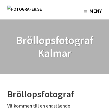
Hoppa
Hoppa
till
till
MENY
Fotografer.se
huvudinnehåll
sidfot
Bröllopsfotograf
Kalmar
Bröllopsfotograf
Välkommen till en enastående