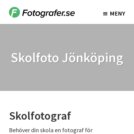
Hoppa
Hoppa
till
till
MENY
Fotografer.se
huvudinnehåll
sidfot
Skolfoto Jönköping
Skolfotograf
Behöver din skola en fotograf för