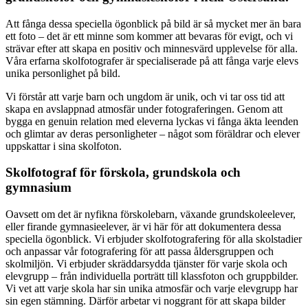
Att fånga dessa speciella ögonblick på bild är så mycket mer än bara
ett foto – det är ett minne som kommer att bevaras för evigt, och vi
strävar efter att skapa en positiv och minnesvärd upplevelse för alla.
Våra erfarna skolfotografer är specialiserade på att fånga varje elevs
unika personlighet på bild.
Vi förstår att varje barn och ungdom är unik, och vi tar oss tid att
skapa en avslappnad atmosfär under fotograferingen. Genom att
bygga en genuin relation med eleverna lyckas vi fånga äkta leenden
och glimtar av deras personligheter – något som föräldrar och elever
uppskattar i sina skolfoton.
Skolfotograf för förskola, grundskola och
gymnasium
Oavsett om det är nyfikna förskolebarn, växande grundskoleelever,
eller firande gymnasieelever, är vi här för att dokumentera dessa
speciella ögonblick. Vi erbjuder skolfotografering för alla skolstadier
och anpassar vår fotografering för att passa åldersgruppen och
skolmiljön. Vi erbjuder skräddarsydda tjänster för varje skola och
elevgrupp – från individuella porträtt till klassfoton och gruppbilder.
Vi vet att varje skola har sin unika atmosfär och varje elevgrupp har
sin egen stämning. Därför arbetar vi noggrant för att skapa bilder