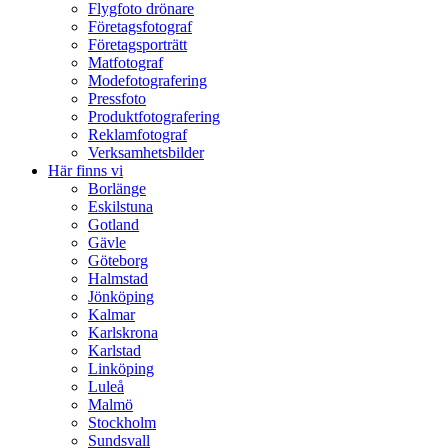
Flygfoto drönare
Företagsfotograf
Företagsporträtt
Matfotograf
Modefotografering
Pressfoto
Produktfotografering
Reklamfotograf
Verksamhetsbilder
Här finns vi
Borlänge
Eskilstuna
Gotland
Gävle
Göteborg
Halmstad
Jönköping
Kalmar
Karlskrona
Karlstad
Linköping
Luleå
Malmö
Stockholm
Sundsvall