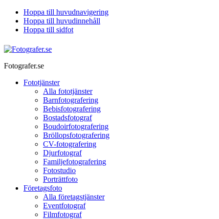
Hoppa till huvudnavigering
Hoppa till huvudinnehåll
Hoppa till sidfot
Fotografer.se
Fototjänster
Alla fototjänster
Barnfotografering
Bebisfotografering
Bostadsfotograf
Boudoirfotografering
Bröllopsfotografering
CV-fotografering
Djurfotograf
Familjefotografering
Fotostudio
Porträttfoto
Företagsfoto
Alla företagstjänster
Eventfotograf
Filmfotograf