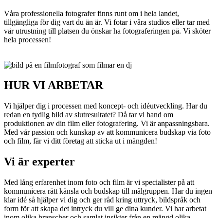
Våra professionella fotografer finns runt om i hela landet,
tillgängliga för dig vart du än är. Vi fotar i våra studios eller tar med
vår utrustning till platsen du önskar ha fotograferingen på. Vi sköter
hela processen!
HUR VI ARBETAR
Vi hjälper dig i processen med koncept- och idéutveckling. Har du
redan en tydlig bild av slutresultatet? Då tar vi hand om
produktionen av din film eller fotografering. Vi är anpassningsbara.
Med vår passion och kunskap av att kommunicera budskap via foto
och film, får vi ditt företag att sticka ut i mängden!
Vi är experter
Med lång erfarenhet inom foto och film är vi specialister på att
kommunicera rätt känsla och budskap till målgruppen. Har du ingen
klar idé så hjälper vi dig och ger råd kring uttryck, bildspråk och
form för att skapa det intryck du vill ge dina kunder. Vi har arbetat
inom olika branscher och samlat insikter från en mängd olika