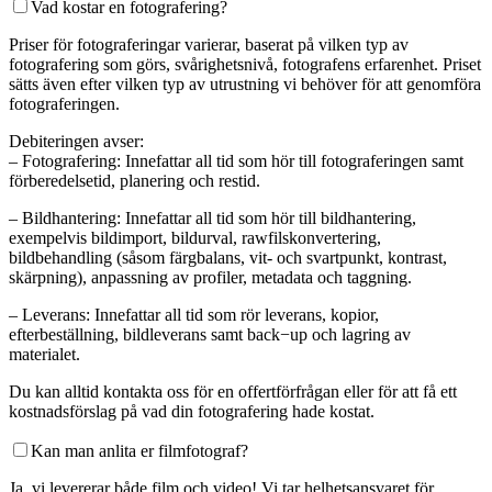
Vad kostar en fotografering?
Priser för fotograferingar varierar, baserat på vilken typ av
fotografering som görs, svårighetsnivå, fotografens erfarenhet. Priset
sätts även efter vilken typ av utrustning vi behöver för att genomföra
fotograferingen.
Debiteringen avser:
– Fotografering: Innefattar all tid som hör till fotograferingen samt
förberedelsetid, planering och restid.
– Bildhantering: Innefattar all tid som hör till bildhantering,
exempelvis bildimport, bildurval, rawfilskonvertering,
bildbehandling (såsom färgbalans, vit- och svartpunkt, kontrast,
skärpning), anpassning av profiler, metadata och taggning.
– Leverans: Innefattar all tid som rör leverans, kopior,
efterbeställning, bildleverans samt back−up och lagring av
materialet.
Du kan alltid kontakta oss för en offertförfrågan eller för att få ett
kostnadsförslag på vad din fotografering hade kostat.
Kan man anlita er filmfotograf?
Ja, vi levererar både film och video! Vi tar helhetsansvaret för