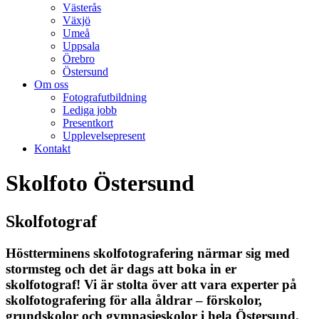
Västerås
Växjö
Umeå
Uppsala
Örebro
Östersund
Om oss
Fotografutbildning
Lediga jobb
Presentkort
Upplevelsepresent
Kontakt
Skolfoto Östersund
Skolfotograf
Höstterminens skolfotografering närmar sig med
stormsteg och det är dags att boka in er
skolfotograf! Vi är stolta över att vara experter på
skolfotografering för alla åldrar – förskolor,
grundskolor och gymnasieskolor i hela Östersund.