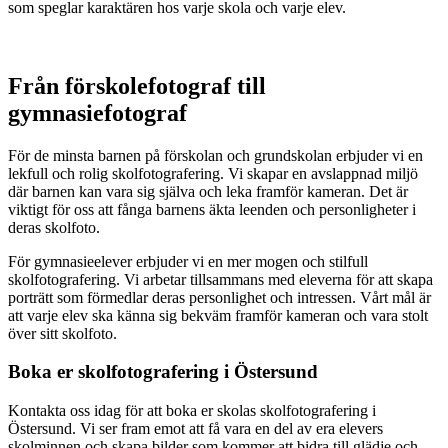
som speglar karaktären hos varje skola och varje elev.
Från förskolefotograf till
gymnasiefotograf
För de minsta barnen på förskolan och grundskolan erbjuder vi en
lekfull och rolig skolfotografering. Vi skapar en avslappnad miljö
där barnen kan vara sig själva och leka framför kameran. Det är
viktigt för oss att fånga barnens äkta leenden och personligheter i
deras skolfoto.
För gymnasieelever erbjuder vi en mer mogen och stilfull
skolfotografering. Vi arbetar tillsammans med eleverna för att skapa
porträtt som förmedlar deras personlighet och intressen. Vårt mål är
att varje elev ska känna sig bekväm framför kameran och vara stolt
över sitt skolfoto.
Boka er skolfotografering i Östersund
Kontakta oss idag för att boka er skolas skolfotografering i
Östersund. Vi ser fram emot att få vara en del av era elevers
skolminnen och skapa bilder som kommer att bidra till glädje och