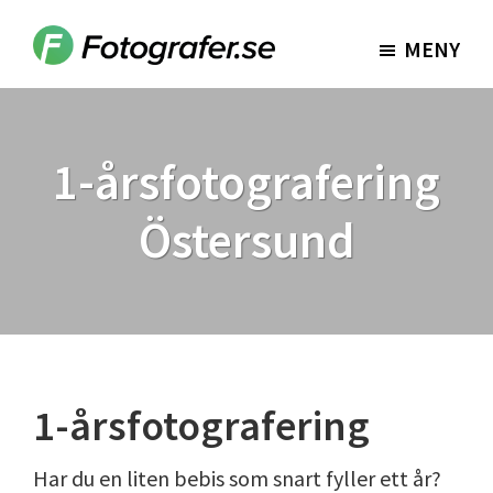
Hoppa
Hoppa
till
till
MENY
Fotografer.se
huvudinnehåll
sidfot
1-årsfotografering
Östersund
1-årsfotografering
Har du en liten bebis som snart fyller ett år?