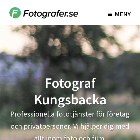
Hoppa
Hoppa
till
till
MENY
Fotografer.se
huvudinnehåll
sidfot
Fotograf
Kungsbacka
Professionella fototjänster för företag
och privatpersoner. Vi hjälper dig med
allt inom foto och film.