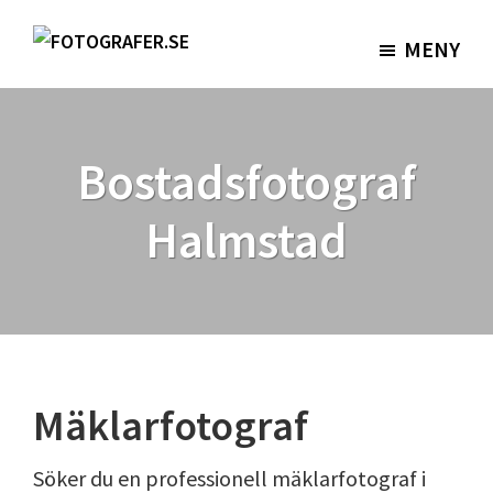
Hoppa
Hoppa
till
till
MENY
Fotografer.se
huvudinnehåll
sidfot
Bostadsfotograf
Halmstad
Mäklarfotograf
Söker du en professionell mäklarfotograf i