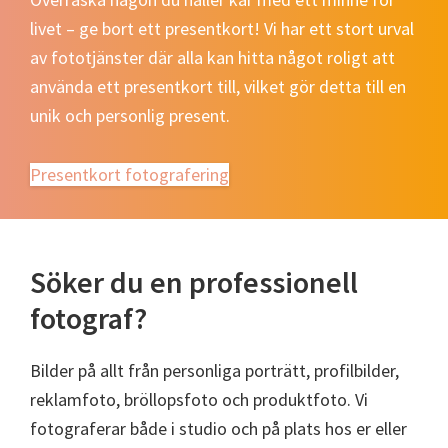
livet – ge bort ett presentkort! Vi har ett stort urval
av fototjänster där alla kan hitta något roligt att
använda ett presentkort till, vilket gör detta till en
unik och personlig present.
Presentkort fotografering
Söker du en professionell
fotograf?
Bilder på allt från personliga porträtt, profilbilder,
reklamfoto, bröllopsfoto och produktfoto. Vi
fotograferar både i studio och på plats hos er eller