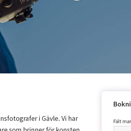
Bokni
nsfotografer i Gävle. Vi har
Fält ma
re som brinner för konsten