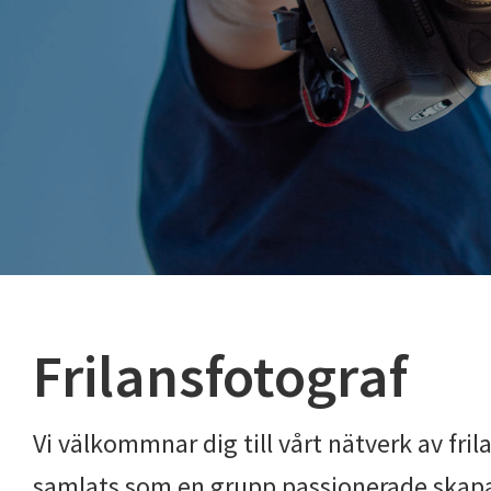
Frilansfotograf
Vi välkommnar dig till vårt nätverk av frila
samlats som en grupp passionerade skapa