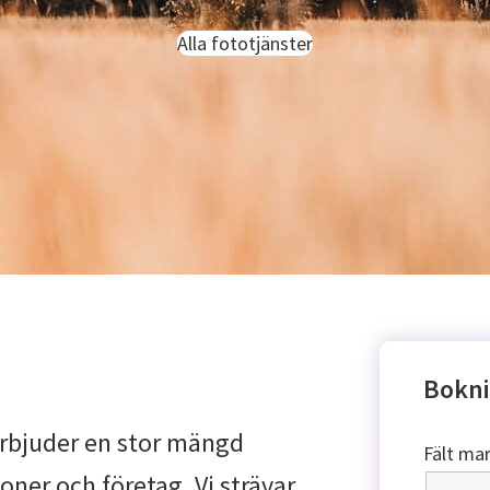
Alla fototjänster
Bokni
 erbjuder en stor mängd
Fält ma
oner och företag. Vi strävar