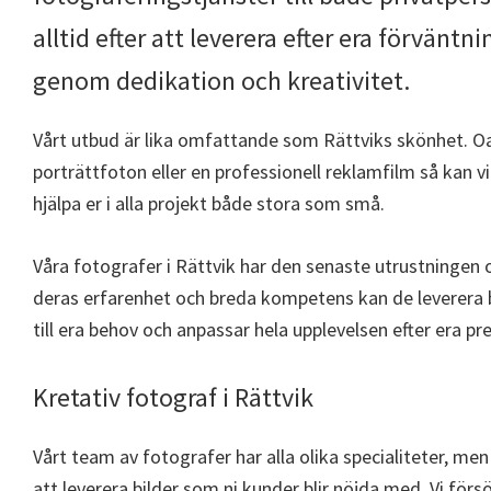
alltid efter att leverera efter era förväntn
genom dedikation och kreativitet.
Vårt utbud är lika omfattande som Rättviks skönhet. O
porträttfoton eller en professionell reklamfilm så kan vi hj
hjälpa er i alla projekt både stora som små.
Våra fotografer i Rättvik har den senaste utrustningen
deras erfarenhet och breda kompetens kan de leverera bil
till era behov och anpassar hela upplevelsen efter era p
Kretativ fotograf i Rättvik
Vårt team av fotografer har alla olika specialiteter, men
att leverera bilder som ni kunder blir nöjda med. Vi försö