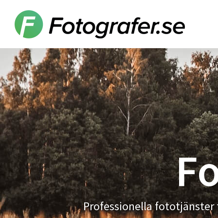
Hoppa
Hoppa
Hoppa
till
till
till
Fotografer.se
huvudnavigering
huvudinnehåll
sidfot
Fo
Professionella fototjänster 