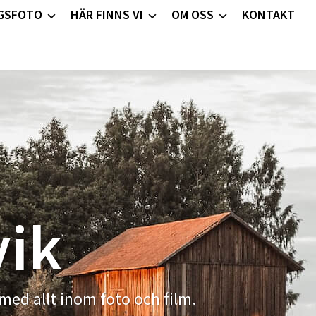
GSFOTO
HÄR FINNS VI
OM OSS
KONTAKT
vik
 med allt inom foto och film.