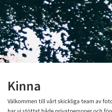
Kinna
Välkommen till vårt skickliga team av fot
har vi stöttat både privatpersoner och fö