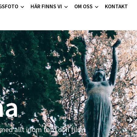
GSFOTO
HÄR FINNS VI
OM OSS
KONTAKT
na
 med allt inom foto och film.