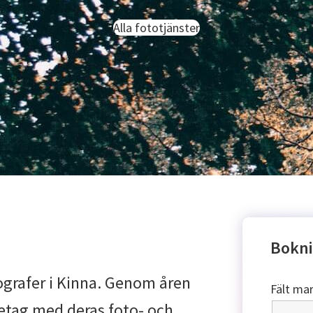
Alla fototjänster
Bokni
ografer i Kinna. Genom åren
Fält ma
retag med deras foto- och