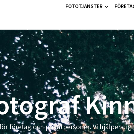
FOTOTJÄNSTER
FÖRETA
otograf Kin
för företag och privatpersoner. Vi hjälper dig