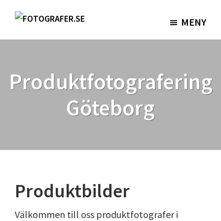
Hoppa
Hoppa
till
till
MENY
Fotografer.se
huvudinnehåll
sidfot
Produktfotografering
Göteborg
Produktbilder
Välkommen till oss produktfotografer i