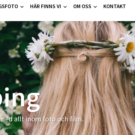
GSFOTO
HÄR FINNS VI
OM OSS
KONTAKT
ping
 med allt inom foto och film.