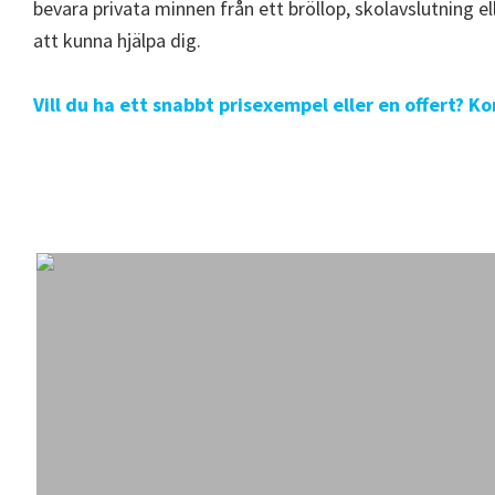
bevara privata minnen från ett bröllop, skolavslutning e
att kunna hjälpa dig.
Vill du ha ett snabbt prisexempel eller en offert? K