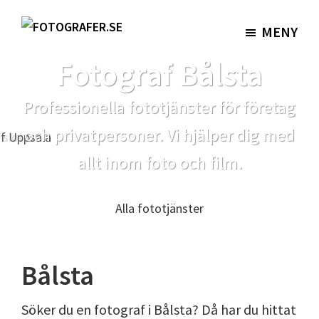
Hoppa
Hoppa
till
till
MENY
Fotografer.se
huvudinnehåll
sidfot
Fotograf Bålsta
Professionella fototjänster för företag
och privatpersoner. Vi hjälper dig med
allt inom foto och film.
Alla fototjänster
Bålsta
Söker du en fotograf i Bålsta? Då har du hittat