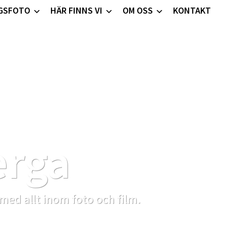
GSFOTO
HÄR FINNS VI
OM OSS
KONTAKT
erga
 med allt inom foto och film.