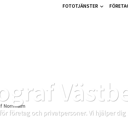
FOTOTJÄNSTER
FÖRETA
ograf Västb
för företag och privatpersoner. Vi hjälper dig