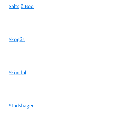
Saltsjö Boo
Skogås
Sköndal
Stadshagen