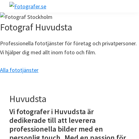
Hoppa
Hoppa
Hoppa
till
till
till
Fotografer.se
huvudnavigering
huvudinnehåll
sidfot
Fotograf Huvudsta
Professionella fototjänster för företag och privatpersoner.
Vi hjälper dig med allt inom foto och film.
Alla fototjänster
Huvudsta
Vi fotografer i Huvudsta är
dedikerade till att leverera
professionella bilder med en
personlig touch. Med en passion för