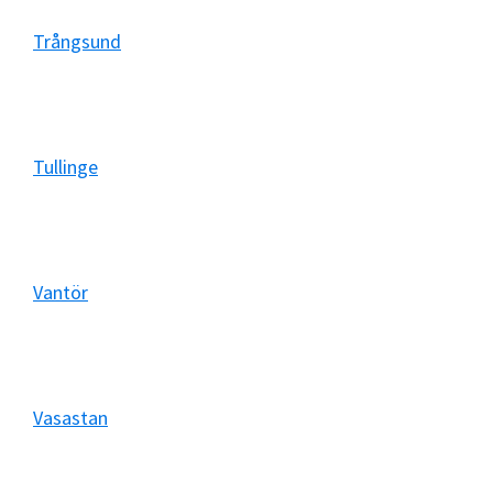
Trångsund
Tullinge
Vantör
Vasastan