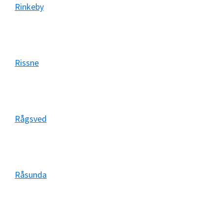
Rinkeby
Rissne
Rågsved
Råsunda