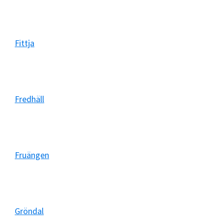
Fittja
Fredhäll
Fruängen
Gröndal