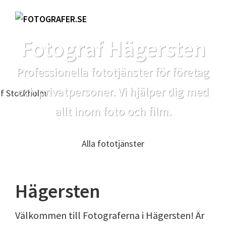
Hoppa
Hoppa
Hoppa
till
till
till
Fotografer.se
huvudnavigering
huvudinnehåll
sidfot
Fotograf Hägersten
Professionella fototjänster för företag
och privatpersoner. Vi hjälper dig med
allt inom foto och film.
Alla fototjänster
Hägersten
Välkommen till Fotograferna i Hägersten! Är