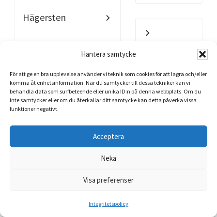
Hägersten
Hantera samtycke
För att ge en bra upplevelse använder vi teknik som cookies för att lagra och/eller
komma åt enhetsinformation. När du samtycker till dessa tekniker kan vi
behandla data som surfbeteende eller unika ID:n på denna webbplats. Om du
inte samtycker eller om du återkallar ditt samtycke kan detta påverka vissa
funktioner negativt.
Hökarängen
Acceptera
Neka
Visa preferenser
Jakobsberg
Integritetspolicy