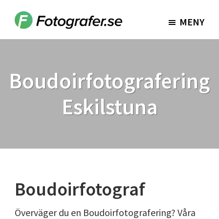
Hoppa
Hoppa
till
till
MENY
Fotografer.se
huvudinnehåll
sidfot
Boudoirfotografering
Eskilstuna
Boudoirfotograf
Överväger du en Boudoirfotografering? Våra