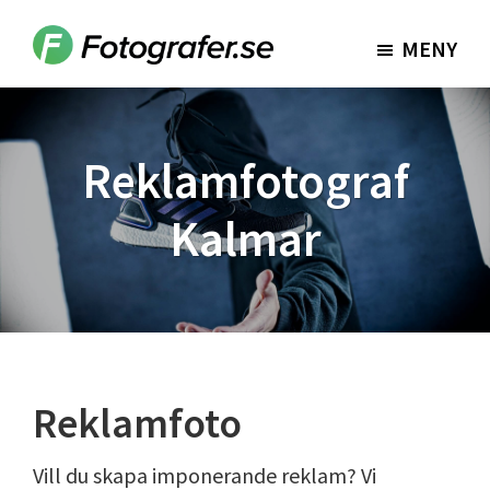
Hoppa
Hoppa
till
till
MENY
Fotografer.se
huvudinnehåll
sidfot
Reklamfotograf
Kalmar
Reklamfoto
Vill du skapa imponerande reklam? Vi