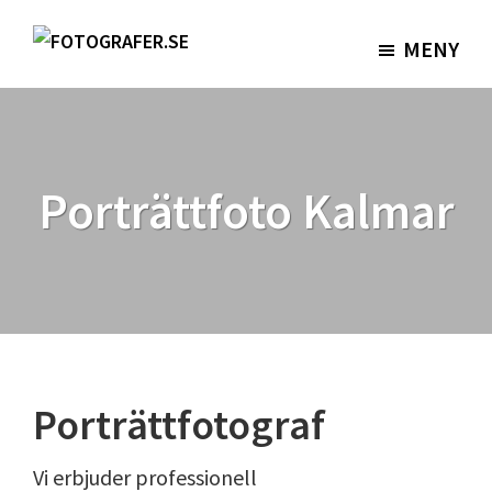
Hoppa
Hoppa
till
till
MENY
Fotografer.se
huvudinnehåll
sidfot
Porträttfoto Kalmar
Porträttfotograf
Vi erbjuder professionell