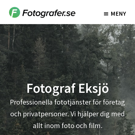
Hoppa
Hoppa
till
till
MENY
Fotografer.se
huvudinnehåll
sidfot
Fotograf Eksjö
Professionella fototjänster för företag
och privatpersoner. Vi hjälper dig med
allt inom foto och film.