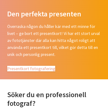
Den perfekta presenten
Överraska någon du håller kär med ett minne för
livet – ge bort ett presentkort! Vi har ett stort urval
av fototjänster där alla kan hitta något roligt att
använda ett presentkort till, vilket gör detta till en
unik och personlig present.
Presentkort fotografering
Söker du en professionell
fotograf?