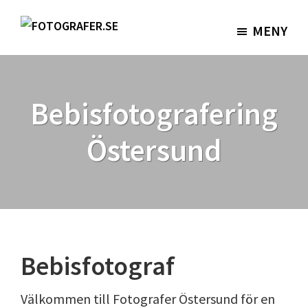
Hoppa
Hoppa
till
till
MENY
Fotografer.se
huvudinnehåll
sidfot
Bebisfotografering
Östersund
Bebisfotograf
Välkommen till Fotografer Östersund för en