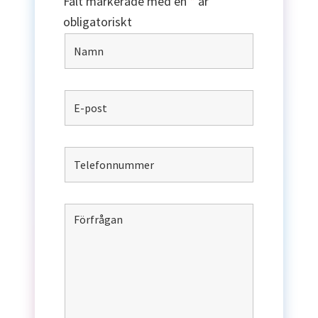
Fält markerade med en
*
är
obligatoriskt