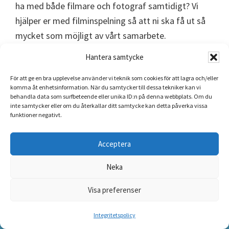
ha med både filmare och fotograf samtidigt? Vi
hjälper er med filminspelning så att ni ska få ut så
mycket som möjligt av vårt samarbete.
Hantera samtycke
Låter det bra?
För att ge en bra upplevelse använder vi teknik som cookies för att lagra och/eller
komma åt enhetsinformation. När du samtycker till dessa tekniker kan vi
Kontakta oss så pratar vi mer om hur vi gillar att
behandla data som surfbeteende eller unika ID:n på denna webbplats. Om du
inte samtycker eller om du återkallar ditt samtycke kan detta påverka vissa
jobba samt hur vi kan hjälpa er med våra foto- och
funktioner negativt.
filmtjänster. Vi guidar dig gärna och förklarar vilka
lösningar som finns.
Acceptera
Neka
Bokningsförfrågan
Visa preferenser
Integritetspolicy