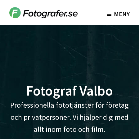
Hoppa
Hoppa
till
till
MENY
Fotografer.se
huvudinnehåll
sidfot
Fotograf Valbo
Professionella fototjänster för företag
och privatpersoner. Vi hjälper dig med
allt inom foto och film.