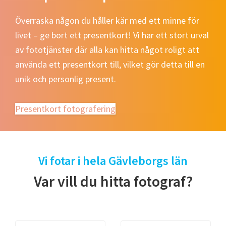
Överraska någon du håller kär med ett minne för
livet – ge bort ett presentkort! Vi har ett stort urval
av fototjänster där alla kan hitta något roligt att
använda ett presentkort till, vilket gör detta till en
unik och personlig present.
Presentkort fotografering
Vi fotar i hela Gävleborgs län
Var vill du hitta fotograf?