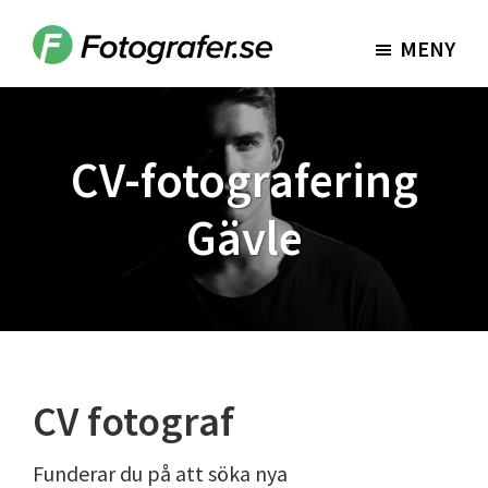
Hoppa
Hoppa
till
till
MENY
Fotografer.se
huvudinnehåll
sidfot
CV-fotografering
Gävle
CV fotograf
Funderar du på att söka nya