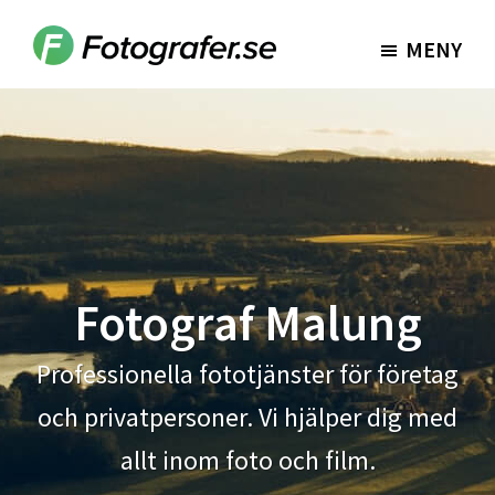
Hoppa
Hoppa
till
till
MENY
Fotografer.se
huvudinnehåll
sidfot
Fotograf Malung
Professionella fototjänster för företag
och privatpersoner. Vi hjälper dig med
allt inom foto och film.