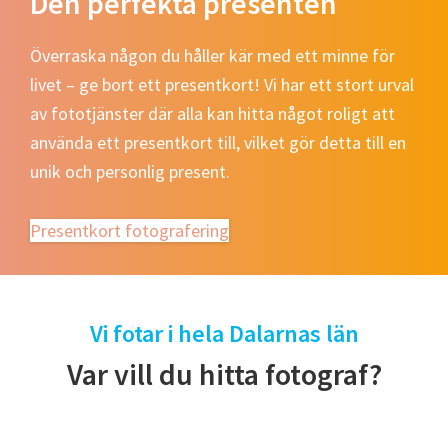
Den perfekta presenten
Överraska någon du håller kär med ett minne för
livet – ge bort ett presentkort! Vi har ett stort urval
av fototjänster där alla kan hitta något roligt att
använda ett presentkort till, vilket gör detta till en
unik och personlig present.
Presentkort fotografering
Vi fotar i hela Dalarnas län
Var vill du hitta fotograf?